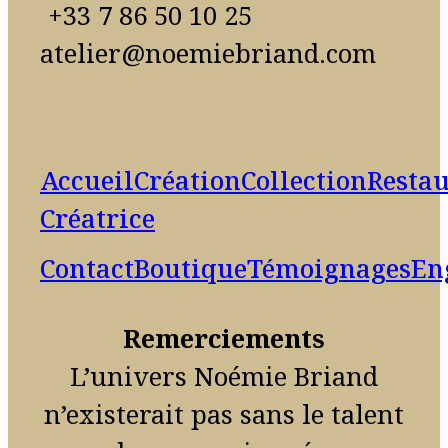
+33 7 86 50 10 25
atelier@noemiebriand.com
Accueil
Création
Collection
Restau
Créatrice
Contact
Boutique
Témoignages
En
Remerciements
L’univers Noémie Briand
n’existerait pas sans le talent